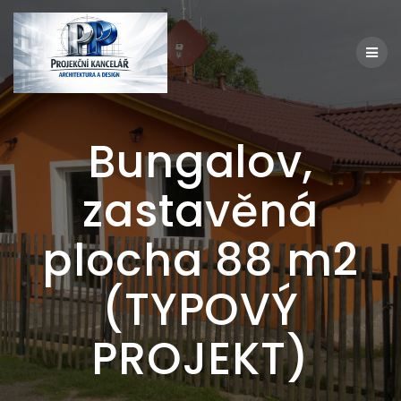
Přeskočit
na
obsah
Bungalov,
zastavěná
plocha 88 m2
(TYPOVÝ
PROJEKT)