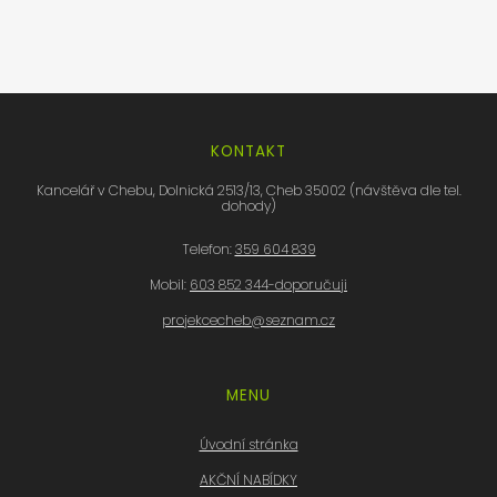
KONTAKT
Kancelář v Chebu, Dolnická 2513/13, Cheb 35002 (návštěva dle tel.
dohody)
Telefon:
359 604 839
Mobil:
603 852 344-doporučuji
projekcecheb@seznam.cz
MENU
Úvodní stránka
AKČNÍ NABÍDKY