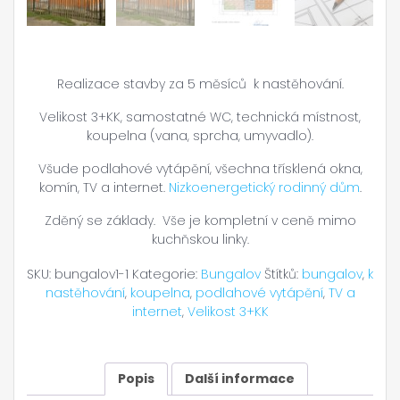
Realizace stavby za 5 měsíců k nastěhování.
Velikost 3+KK, samostatné WC, technická místnost,
koupelna (vana, sprcha, umyvadlo).
Všude podlahové vytápění, všechna třísklená okna,
komín, TV a internet.
Nizkoenergetický rodinný dům
.
Zděný se základy. Vše je kompletní v ceně mimo
kuchňskou linky.
SKU:
bungalov1-1
Kategorie:
Bungalov
Štítků:
bungalov
,
k
nastěhování
,
koupelna
,
podlahové vytápění
,
TV a
internet
,
Velikost 3+KK
Popis
Další informace