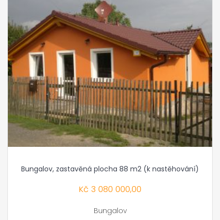
Bungalov, zastavěná plocha 88 m2 (k nastěhování)
Kč
3 080 000,00
Bungalov