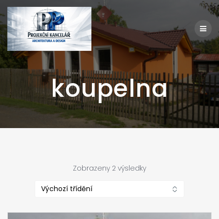
Přeskočit
na
obsah
koupelna
Zobrazeny 2 výsledky