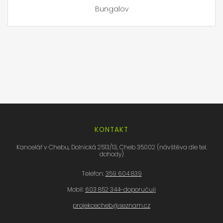
Bungalov
KONTAKT
Kancelář v Chebu, Dolnická 2513/13, Cheb 35002 (návštěva dle tel.
dohody)
Telefon:
359 604 839
Mobil:
603 852 344-doporučuji
projekcecheb@seznam.cz